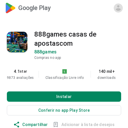
Google Play
888games casas de
apostascom
888games
Compras no app
4.1
140 mil+
star
9873 avaliações
Classificação Livre
info
downloads
Instalar
Conferir no app Play Store
Compartilhar
Adicionar à lista de desejos