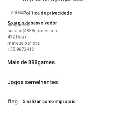
shield
Política de privacidade
Sobre o desenvolvedor
888games
service@888games.com
412 Rua r
mateus.batista
+55 9873412
Mais de 888games
Jogos semelhantes
flag
Sinalizar como impróprio