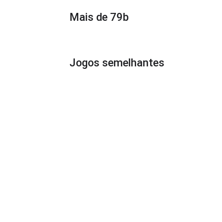
Mais de 79b
Jogos semelhantes