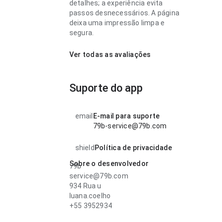
detalhes; a experiência evita
passos desnecessários. A página
deixa uma impressão limpa e
segura.
Ver todas as avaliações
Suporte do app
email
E-mail para suporte
79b-service@79b.com
shield
Política de privacidade
Sobre o desenvolvedor
79b
service@79b.com
934 Rua u
luana.coelho
+55 3952934