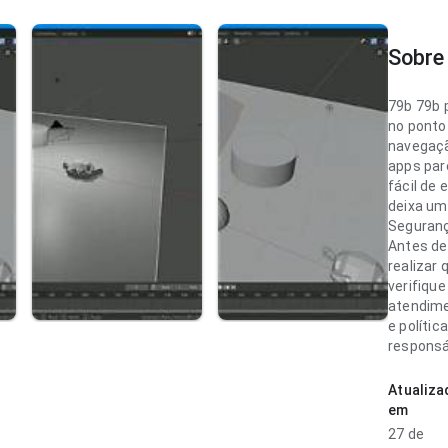
Sobre 
79b 79b 
no ponto
navegaç
apps par
fácil de 
deixa um
segura.
Seguranç
Antes de
79b pare
realizar 
ponto de
verifique
ao confer
atendime
hierarqui
e polític
natural.
responsá
decidir 
instalar.
Atualiza
em
27 de