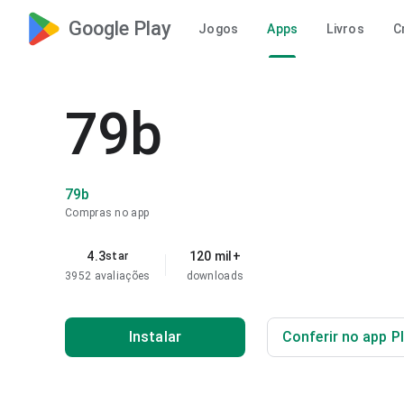
Google Play
Jogos
Apps
Livros
C
79b
79b
Compras no app
4.3
120 mil+
star
3952 avaliações
downloads
Instalar
Conferir no app P