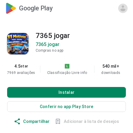
Google Play
7365 jogar
7365 jogar
Compras no app
4.5
540 mil+
star
7969 avaliações
Classificação Livre
info
downloads
Instalar
Conferir no app Play Store
Compartilhar
Adicionar à lista de desejos