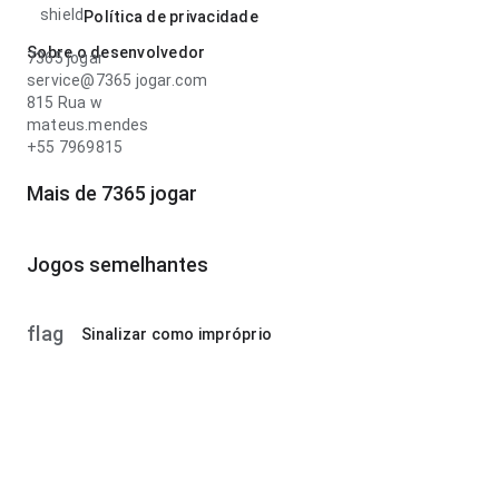
shield
Política de privacidade
Sobre o desenvolvedor
7365 jogar
service@7365 jogar.com
815 Rua w
mateus.mendes
+55 7969815
Mais de 7365 jogar
Jogos semelhantes
flag
Sinalizar como impróprio