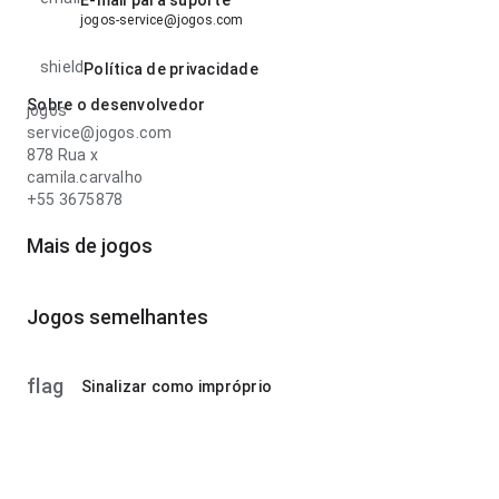
E-mail para suporte
jogos-service@jogos.com
shield
Política de privacidade
Sobre o desenvolvedor
jogos
service@jogos.com
878 Rua x
camila.carvalho
+55 3675878
Mais de jogos
Jogos semelhantes
flag
Sinalizar como impróprio