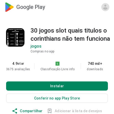
Google Play
30 jogos slot quais titulos o
corinthians não tem funciona
jogos
Compras no app
4.9
740 mil+
star
3675 avaliações
Classificação Livre
info
downloads
Instalar
Conferir no app Play Store
Compartilhar
Adicionar à lista de desejos