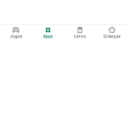
Jogos
Apps
Livros
Crianças
Google Play
Play Pass
Pontos do Play Points
Vales-presente
Resgatar
Política de reembolso