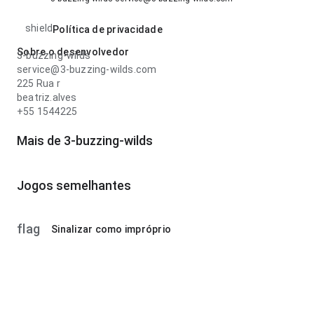
shield
Política de privacidade
Sobre o desenvolvedor
3-buzzing-wilds
service@3-buzzing-wilds.com
225 Rua r
beatriz.alves
+55 1544225
Mais de 3-buzzing-wilds
Jogos semelhantes
flag
Sinalizar como impróprio