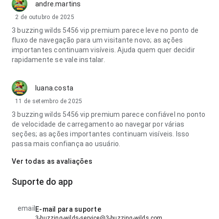
andre.martins
2 de outubro de 2025
3 buzzing wilds 5456 vip premium parece leve no ponto de
fluxo de navegação para um visitante novo; as ações
importantes continuam visíveis. Ajuda quem quer decidir
rapidamente se vale instalar.
luana.costa
11 de setembro de 2025
3 buzzing wilds 5456 vip premium parece confiável no ponto
de velocidade de carregamento ao navegar por várias
seções; as ações importantes continuam visíveis. Isso
passa mais confiança ao usuário.
Ver todas as avaliações
Suporte do app
email
E-mail para suporte
3-buzzing-wilds-service@3-buzzing-wilds.com