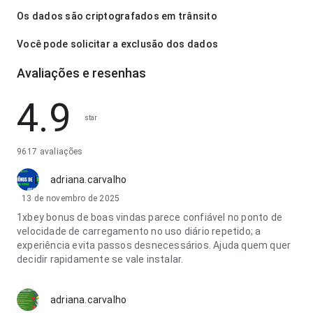
Os dados são criptografados em trânsito
Você pode solicitar a exclusão dos dados
Avaliações e resenhas
4.9
star
9617 avaliações
adriana.carvalho
13 de novembro de 2025
1xbey bonus de boas vindas parece confiável no ponto de
velocidade de carregamento no uso diário repetido; a
experiência evita passos desnecessários. Ajuda quem quer
decidir rapidamente se vale instalar.
adriana.carvalho