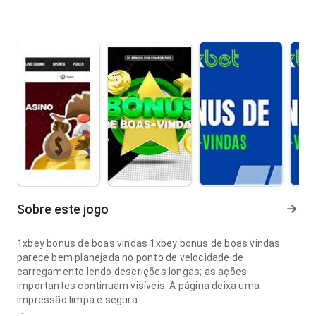
Sobre este jogo
1xbey bonus de boas vindas 1xbey bonus de boas vindas
parece bem planejada no ponto de velocidade de
carregamento lendo descrições longas; as ações
importantes continuam visíveis. A página deixa uma
impressão limpa e segura.