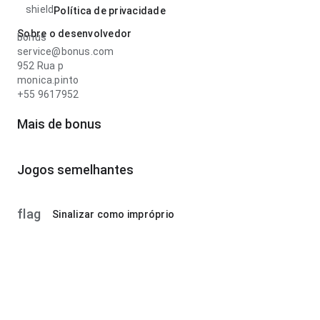
shield
Política de privacidade
Sobre o desenvolvedor
bonus
service@bonus.com
952 Rua p
monica.pinto
+55 9617952
Mais de bonus
Jogos semelhantes
flag
Sinalizar como impróprio