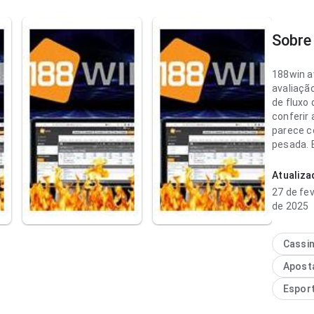
Sobre 
188win a
avaliaçã
de fluxo
conferir 
parece c
pesada. E
app mais
testar.
Atualiz
27 de fev
188win a
de 2025
responsi
velocida
alternar 
Cassi
parece c
Apost
pesada. 
impressã
Espor
genérico