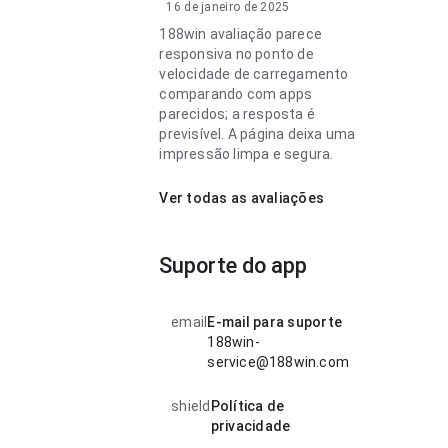
16 de janeiro de 2025
188win avaliação parece
responsiva no ponto de
velocidade de carregamento
comparando com apps
parecidos; a resposta é
previsível. A página deixa uma
impressão limpa e segura.
Ver todas as avaliações
Suporte do app
email
E-mail para suporte
188win-
service@188win.com
shield
Política de
privacidade