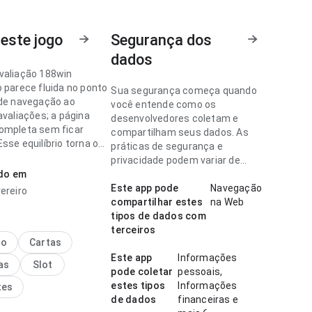
este jogo
Segurança dos
dados
valiação 188win
o parece fluida no ponto
Sua segurança começa quando
 de navegação ao
você entende como os
avaliações; a página
desenvolvedores coletam e
ompleta sem ficar
compartilham seus dados. As
sse equilíbrio torna o
práticas de segurança e
 interessante para
privacidade podem variar de
ado em
acordo com o uso, a região e a
idade.
Este app pode
Navegação
ereiro
valiação parece
compartilhar estes
na Web
va no ponto de
tipos de dados com
de de carregamento ao
terceiros
detalhes; a página
no
Cartas
ompleta sem ficar
Este app
Informações
as
Slot
A página causa uma
pode coletar
pessoais,
o melhor que algo
estes tipos
Informações
tes
.
de dados
financeiras e