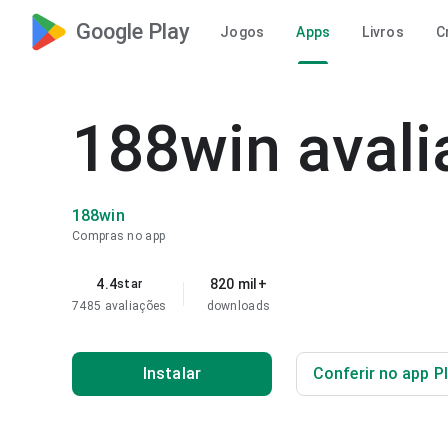
Google Play
Jogos
Apps
Livros
C
188win avali
188win
Compras no app
4.4
820 mil+
star
7485 avaliações
downloads
Instalar
Conferir no app P