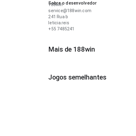
Sobre o desenvolvedor
188win
service@188win.com
241 Rua b
leticia.reis
+55 7485241
Mais de 188win
Jogos semelhantes