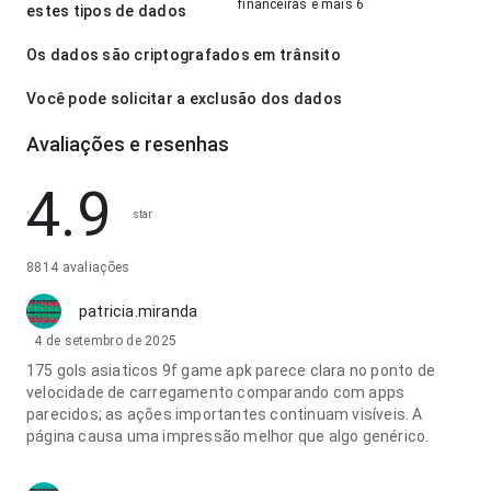
financeiras e mais 6
estes tipos de dados
Os dados são criptografados em trânsito
Você pode solicitar a exclusão dos dados
Avaliações e resenhas
4.9
star
8814 avaliações
patricia.miranda
4 de setembro de 2025
175 gols asiaticos 9f game apk parece clara no ponto de
velocidade de carregamento comparando com apps
parecidos; as ações importantes continuam visíveis. A
página causa uma impressão melhor que algo genérico.