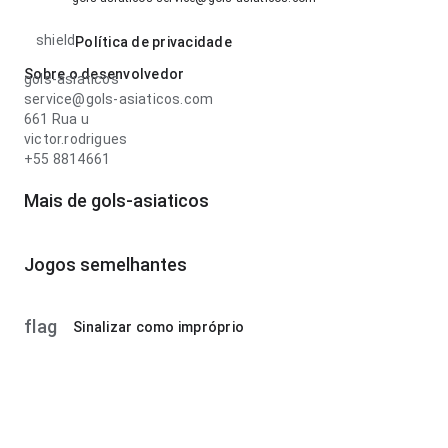
shield
Política de privacidade
Sobre o desenvolvedor
gols-asiaticos
service@gols-asiaticos.com
661 Rua u
victor.rodrigues
+55 8814661
Mais de gols-asiaticos
Jogos semelhantes
flag
Sinalizar como impróprio