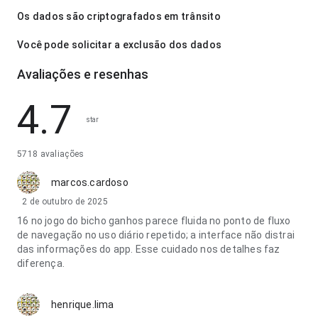
Os dados são criptografados em trânsito
Você pode solicitar a exclusão dos dados
Avaliações e resenhas
4.7
star
5718 avaliações
marcos.cardoso
2 de outubro de 2025
16 no jogo do bicho ganhos parece fluida no ponto de fluxo
de navegação no uso diário repetido; a interface não distrai
das informações do app. Esse cuidado nos detalhes faz
diferença.
henrique.lima