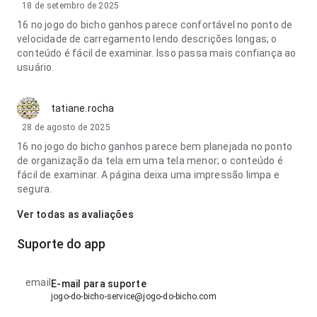
18 de setembro de 2025
16 no jogo do bicho ganhos parece confortável no ponto de
velocidade de carregamento lendo descrições longas; o
conteúdo é fácil de examinar. Isso passa mais confiança ao
usuário.
tatiane.rocha
28 de agosto de 2025
16 no jogo do bicho ganhos parece bem planejada no ponto
de organização da tela em uma tela menor; o conteúdo é
fácil de examinar. A página deixa uma impressão limpa e
segura.
Ver todas as avaliações
Suporte do app
email
E-mail para suporte
jogo-do-bicho-service@jogo-do-bicho.com