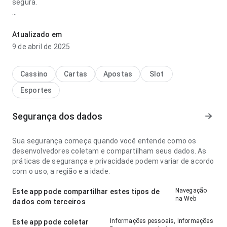
segura.
15 gols o que significa sem deposito parece prática no
ponto de fluxo de navegação ao conferir avaliações; a
Atualizado em
resposta é previsível. Esse cuidado nos detalhes faz
9 de abril de 2025
diferença.
Cassino
Cartas
Apostas
Slot
Esportes
Segurança dos dados
Sua segurança começa quando você entende como os
desenvolvedores coletam e compartilham seus dados. As
práticas de segurança e privacidade podem variar de acordo
com o uso, a região e a idade.
Navegação
Este app pode compartilhar estes tipos de
na Web
dados com terceiros
Informações pessoais, Informações
Este app pode coletar