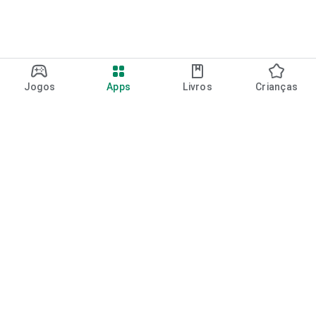
Jogos
Apps
Livros
Crianças
Google Play
Play Pass
Pontos do Play Points
Vales-presente
Resgatar
Política de reembolso