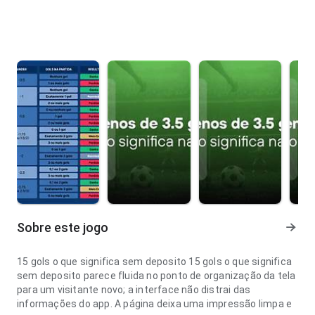
Sobre este jogo
15 gols o que significa sem deposito 15 gols o que significa
sem deposito parece fluida no ponto de organização da tela
para um visitante novo; a interface não distrai das
informações do app. A página deixa uma impressão limpa e