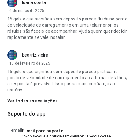
luana.costa
6 de março de 2025
15 gols o que significa sem deposito parece fluida no ponto
de velocidade de carregamento em uma tela menor; os
rótulos são fáceis de acompanhar. Ajuda quem quer decidir
rapidamente se vale instalar.
beatriz.vieira
13 de fevereiro de 2025
15 gols o que significa sem deposito parece prática no
ponto de velocidade de carregamento ao alternar detalhes;
a resposta é previsível. Isso passa mais confiança ao
usuário.
Ver todas as avaliações
Suporte do app
email
E-mail para suporte
15-gols-o-que-significa-sem-service@15-gols-o-que-