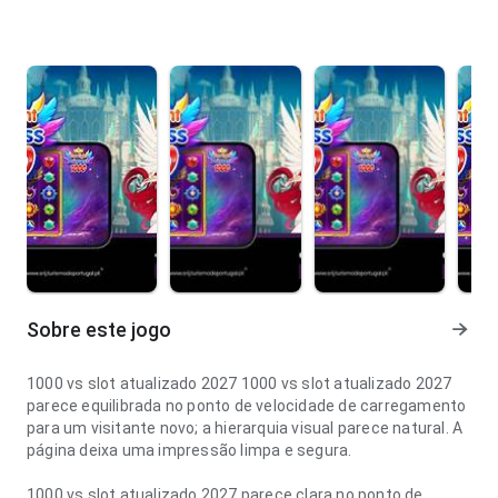
Sobre este jogo
1000 vs slot atualizado 2027 1000 vs slot atualizado 2027
parece equilibrada no ponto de velocidade de carregamento
para um visitante novo; a hierarquia visual parece natural. A
página deixa uma impressão limpa e segura.
1000 vs slot atualizado 2027 parece clara no ponto de