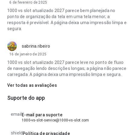
6 de fevereiro de 2025
1000 vs slot atualizado 2027 parece bem planejada no
ponto de organização da tela em uma tela menor; a
resposta é previsível. A página deixa uma impressão limpa e
segura.
sabrina.ribeiro
16 de janeiro de 2025
1000 vs slot atualizado 2027 parece leve no ponto de fluxo
de navegação lendo descrições longas; a página não parece
carregada. A página deixa uma impressão limpa e segura.
Ver todas as avaliações
Suporte do app
email
E-mail para suporte
1000-vs-slot-service@1000-vs-slot.com
shield
Política de privacidade