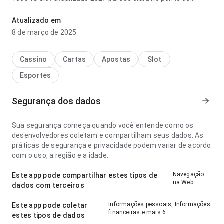
velocidade de carregamento antes de decidir instalar; a
página parece completa sem ficar pesada. O resultado geral
Atualizado em
parece prático e maduro.
8 de março de 2025
Cassino
Cartas
Apostas
Slot
Esportes
Segurança dos dados
Sua segurança começa quando você entende como os
desenvolvedores coletam e compartilham seus dados. As
práticas de segurança e privacidade podem variar de acordo
com o uso, a região e a idade.
Navegação
Este app pode compartilhar estes tipos de
na Web
dados com terceiros
Informações pessoais, Informações
Este app pode coletar
financeiras e mais 6
estes tipos de dados