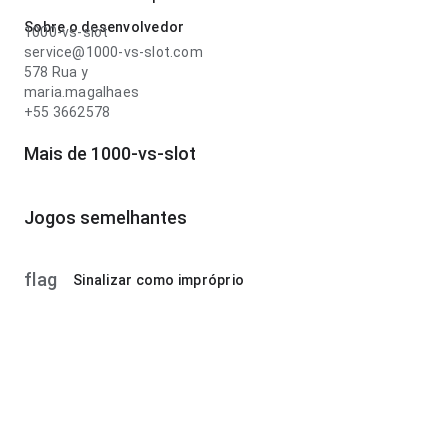
Sobre o desenvolvedor
1000-vs-slot
service@1000-vs-slot.com
578 Rua y
maria.magalhaes
+55 3662578
Mais de 1000-vs-slot
Jogos semelhantes
flag
Sinalizar como impróprio