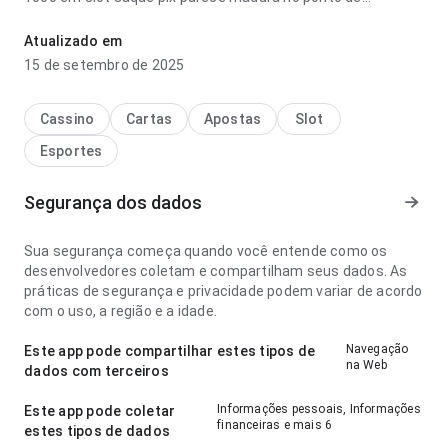
velocidade de carregamento com conexão mais lenta; a
hierarquia visual parece natural. A experiência combina bem
Atualizado em
com uso frequente.
15 de setembro de 2025
Cassino
Cartas
Apostas
Slot
Esportes
Segurança dos dados
Sua segurança começa quando você entende como os
desenvolvedores coletam e compartilham seus dados. As
práticas de segurança e privacidade podem variar de acordo
com o uso, a região e a idade.
Navegação
Este app pode compartilhar estes tipos de
na Web
dados com terceiros
Informações pessoais, Informações
Este app pode coletar
financeiras e mais 6
estes tipos de dados