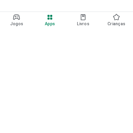
Jogos
Apps
Livros
Crianças
Google Play
Play Pass
Pontos do Play Points
Vales-presente
Resgatar
Política de reembolso