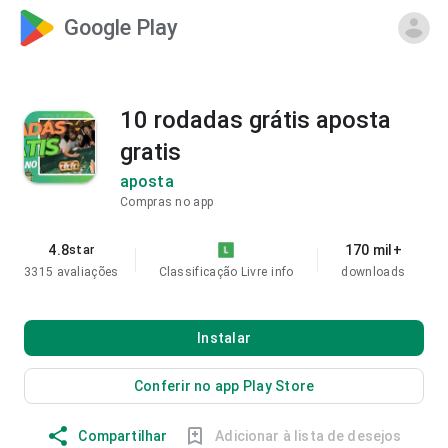
Google Play
10 rodadas grátis aposta
gratis
aposta
Compras no app
4.8
170 mil+
star
3315 avaliações
Classificação Livre
info
downloads
Instalar
Conferir no app Play Store
Compartilhar
Adicionar à lista de desejos