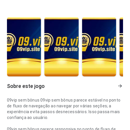
Sobre este jogo
09vip sem bônus 09vip sem bônus parece estável no ponto
de fluxo de navegação ao navegar por várias seções; a
experiência evita passos desnecessários. Isso passa mais
confiança ao usuário.
09vip sem bônus parece responsiva no ponto de fluxo de