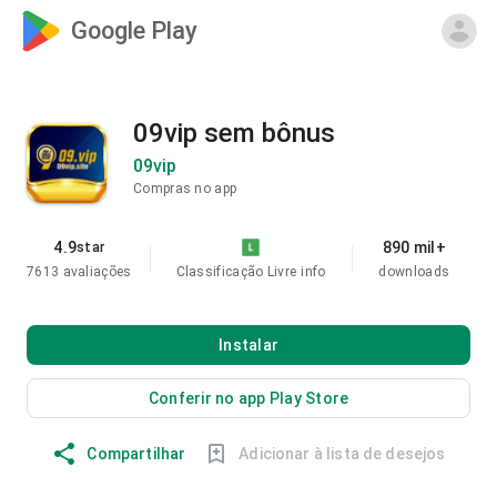
Google Play
09vip sem bônus
09vip
Compras no app
4.9
890 mil+
star
7613 avaliações
Classificação Livre
info
downloads
Instalar
Conferir no app Play Store
Compartilhar
Adicionar à lista de desejos