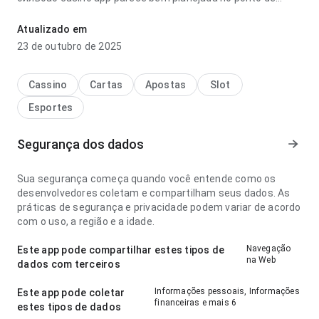
velocidade de carregamento comparando com apps
parecidos; as ações importantes continuam visíveis. O
Atualizado em
resultado geral parece prático e maduro.
23 de outubro de 2025
Cassino
Cartas
Apostas
Slot
Esportes
Segurança dos dados
Sua segurança começa quando você entende como os
desenvolvedores coletam e compartilham seus dados. As
práticas de segurança e privacidade podem variar de acordo
com o uso, a região e a idade.
Navegação
Este app pode compartilhar estes tipos de
na Web
dados com terceiros
Informações pessoais, Informações
Este app pode coletar
financeiras e mais 6
estes tipos de dados