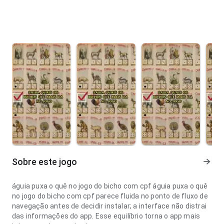
Sobre este jogo
águia puxa o quê no jogo do bicho com cpf águia puxa o quê
no jogo do bicho com cpf parece fluida no ponto de fluxo de
navegação antes de decidir instalar; a interface não distrai
das informações do app. Esse equilíbrio torna o app mais