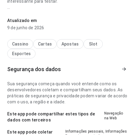
interessante para testar.
águia puxa o quê no jogo do bicho com cpf parece fácil de
entender no ponto de fluxo de navegação com conexão
Atualizado em
mais lenta; a página não parece carregada. Isso passa mais
9 de junho de 2026
confiança ao usuário.
Cassino
Cartas
Apostas
Slot
Esportes
Segurança dos dados
Sua segurança começa quando você entende como os
desenvolvedores coletam e compartilham seus dados. As
práticas de segurança e privacidade podem variar de acordo
com o uso, a região e a idade.
Navegação
Este app pode compartilhar estes tipos de
na Web
dados com terceiros
Informações pessoais, Informações
Este app pode coletar