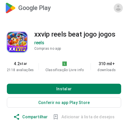
Google Play
xxvip reels beat jogo jogos
reels
Compras no app
4.2
310 mil+
star
2118 avaliações
Classificação Livre
info
downloads
Instalar
Conferir no app Play Store
Compartilhar
Adicionar à lista de desejos