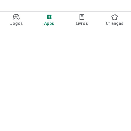
Jogos
Apps
Livros
Crianças
Google Play
Play Pass
Pontos do Play Points
Vales-presente
Resgatar
Política de reembolso