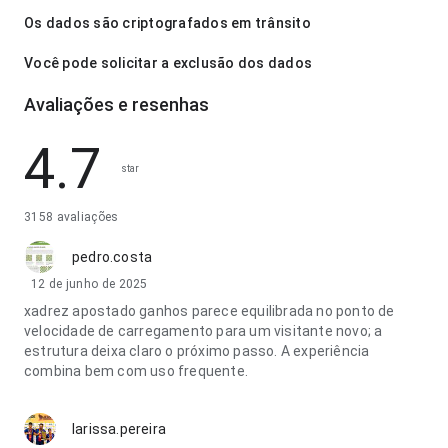
Os dados são criptografados em trânsito
Você pode solicitar a exclusão dos dados
Avaliações e resenhas
4.7
star
3158 avaliações
pedro.costa
12 de junho de 2025
xadrez apostado ganhos parece equilibrada no ponto de
velocidade de carregamento para um visitante novo; a
estrutura deixa claro o próximo passo. A experiência
combina bem com uso frequente.
larissa.pereira