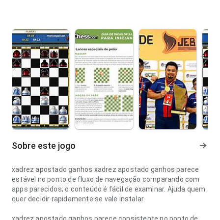
Sobre este jogo
xadrez apostado ganhos xadrez apostado ganhos parece
estável no ponto de fluxo de navegação comparando com
apps parecidos; o conteúdo é fácil de examinar. Ajuda quem
quer decidir rapidamente se vale instalar.
xadrez apostado ganhos parece consistente no ponto de