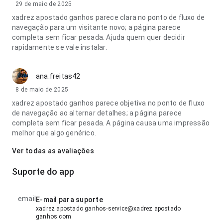
29 de maio de 2025
xadrez apostado ganhos parece clara no ponto de fluxo de
navegação para um visitante novo; a página parece
completa sem ficar pesada. Ajuda quem quer decidir
rapidamente se vale instalar.
ana.freitas42
8 de maio de 2025
xadrez apostado ganhos parece objetiva no ponto de fluxo
de navegação ao alternar detalhes; a página parece
completa sem ficar pesada. A página causa uma impressão
melhor que algo genérico.
Ver todas as avaliações
Suporte do app
email
E-mail para suporte
xadrez apostado ganhos-service@xadrez apostado
ganhos.com