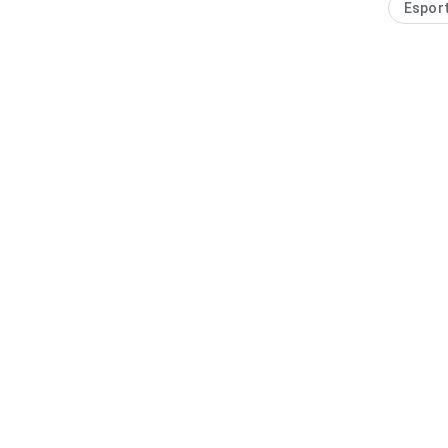
natural. 
Espor
combina
frequent