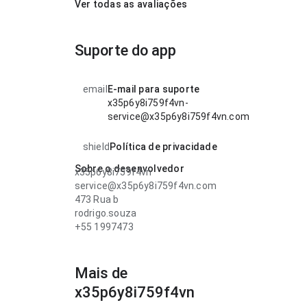
Ver todas as avaliações
Suporte do app
email
E-mail para suporte
x35p6y8i759f4vn-
service@x35p6y8i759f4vn.com
shield
Política de privacidade
Sobre o desenvolvedor
x35p6y8i759f4vn
service@x35p6y8i759f4vn.com
473 Rua b
rodrigo.souza
+55 1997473
Mais de
x35p6y8i759f4vn