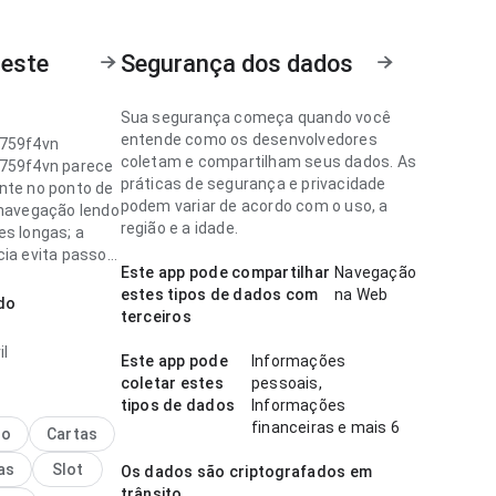
 este
Segurança dos dados
Sua segurança começa quando você
entende como os desenvolvedores
i759f4vn
coletam e compartilham seus dados. As
759f4vn parece
práticas de segurança e privacidade
nte no ponto de
podem variar de acordo com o uso, a
 navegação lendo
região e a idade.
es longas; a
cia evita passos
Este app pode compartilhar
Navegação
sários. Isso
estes tipos de dados com
na Web
is confiança ao
do
terceiros
il
Este app pode
Informações
759f4vn parece
coletar estes
pessoais,
va no ponto de
tipos de dados
Informações
de de
financeiras e mais 6
ento ao voltar
no
Cartas
gina depois; a
as
Slot
Os dados são criptografados em
a visual parece
trânsito