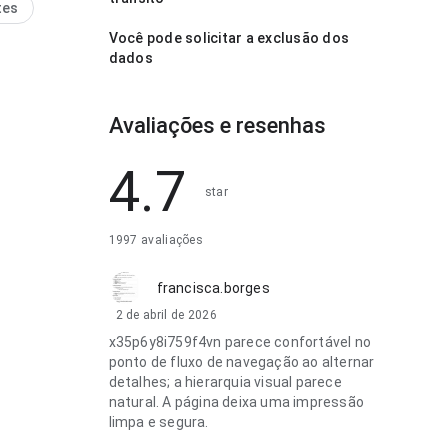
A experiência
tes
 bem com uso
Você pode solicitar a exclusão dos
e.
dados
Avaliações e resenhas
4.7
star
1997 avaliações
francisca.borges
2 de abril de 2026
x35p6y8i759f4vn parece confortável no
ponto de fluxo de navegação ao alternar
detalhes; a hierarquia visual parece
natural. A página deixa uma impressão
limpa e segura.