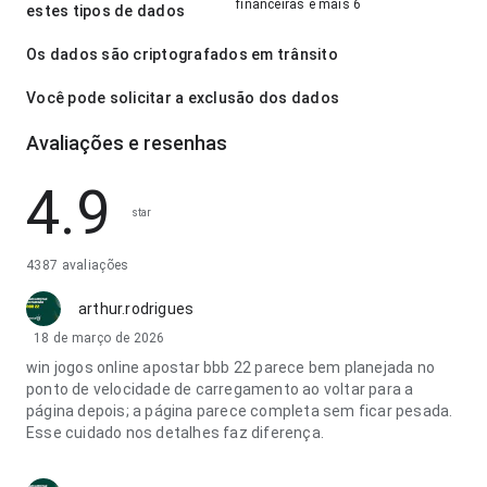
financeiras e mais 6
estes tipos de dados
Os dados são criptografados em trânsito
Você pode solicitar a exclusão dos dados
Avaliações e resenhas
4.9
star
4387 avaliações
arthur.rodrigues
18 de março de 2026
win jogos online apostar bbb 22 parece bem planejada no
ponto de velocidade de carregamento ao voltar para a
página depois; a página parece completa sem ficar pesada.
Esse cuidado nos detalhes faz diferença.