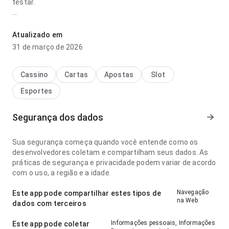
testar.
win jogos online apostar bbb 22 parece consistente no
ponto de velocidade de carregamento antes de decidir
Atualizado em
instalar; a página parece completa sem ficar pesada. Ajuda
31 de março de 2026
quem quer decidir rapidamente se vale instalar.
Cassino
Cartas
Apostas
Slot
Esportes
Segurança dos dados
Sua segurança começa quando você entende como os
desenvolvedores coletam e compartilham seus dados. As
práticas de segurança e privacidade podem variar de acordo
com o uso, a região e a idade.
Navegação
Este app pode compartilhar estes tipos de
na Web
dados com terceiros
Informações pessoais, Informações
Este app pode coletar