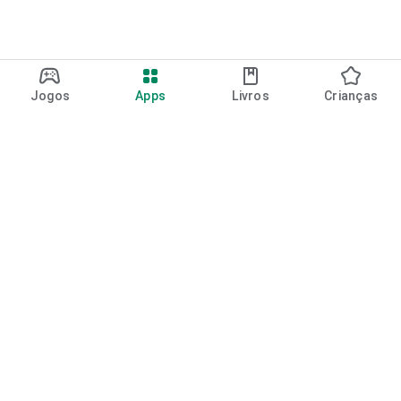
Jogos
Apps
Livros
Crianças
Google Play
Play Pass
Pontos do Play Points
Vales-presente
Resgatar
Política de reembolso