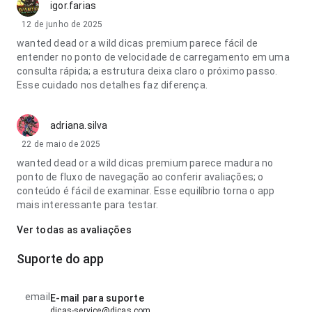
igor.farias
12 de junho de 2025
wanted dead or a wild dicas premium parece fácil de
entender no ponto de velocidade de carregamento em uma
consulta rápida; a estrutura deixa claro o próximo passo.
Esse cuidado nos detalhes faz diferença.
adriana.silva
22 de maio de 2025
wanted dead or a wild dicas premium parece madura no
ponto de fluxo de navegação ao conferir avaliações; o
conteúdo é fácil de examinar. Esse equilíbrio torna o app
mais interessante para testar.
Ver todas as avaliações
Suporte do app
email
E-mail para suporte
dicas-service@dicas.com