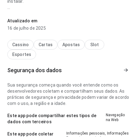
instalar.
wanted dead or a wild dicas premium parece objetiva no
ponto de fluxo de navegação em uma consulta rápida; a
Atualizado em
página parece completa sem ficar pesada. Ajuda quem quer
16 de julho de 2025
decidir rapidamente se vale instalar.
Cassino
Cartas
Apostas
Slot
Esportes
Segurança dos dados
Sua segurança começa quando você entende como os
desenvolvedores coletam e compartilham seus dados. As
práticas de segurança e privacidade podem variar de acordo
com o uso, a região e a idade.
Navegação
Este app pode compartilhar estes tipos de
na Web
dados com terceiros
Informações pessoais, Informações
Este app pode coletar