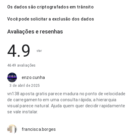
Os dados são criptografados em trânsito
Você pode solicitar a exclusão dos dados
Avaliações e resenhas
4.9
star
4649 avaliações
enzo.cunha
3 de abril de 2025
vn138 aposta gratis parece madura no ponto de velocidade
de carregamento em uma consulta rápida; a hierarquia
visual parece natural. Ajuda quem quer decidir rapidamente
se vale instalar.
francisca.borges