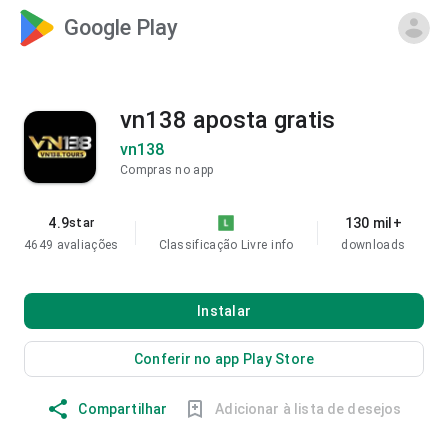
Google Play
vn138 aposta gratis
vn138
Compras no app
4.9
130 mil+
star
4649 avaliações
Classificação Livre
info
downloads
Instalar
Conferir no app Play Store
Compartilhar
Adicionar à lista de desejos