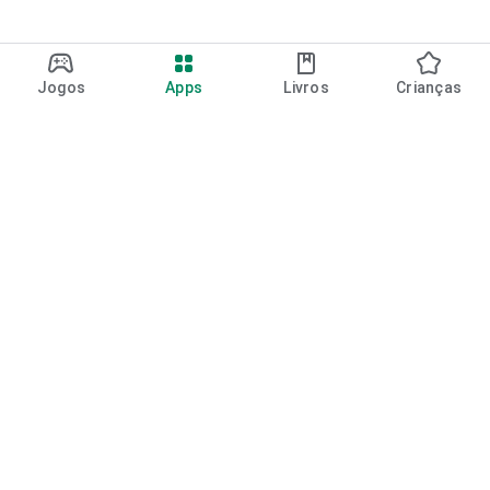
Jogos
Apps
Livros
Crianças
Google Play
Play Pass
Pontos do Play Points
Vales-presente
Resgatar
Política de reembolso