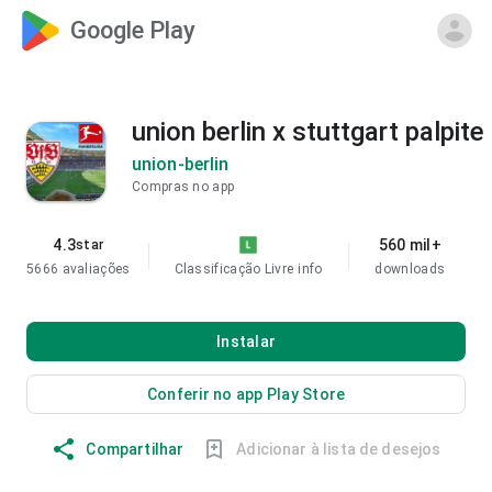
Google Play
union berlin x stuttgart palpite
union-berlin
Compras no app
4.3
560 mil+
star
5666 avaliações
Classificação Livre
info
downloads
Instalar
Conferir no app Play Store
Compartilhar
Adicionar à lista de desejos