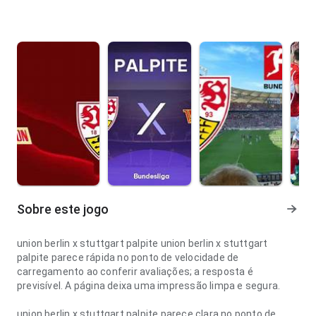
Sobre este jogo
union berlin x stuttgart palpite union berlin x stuttgart
palpite parece rápida no ponto de velocidade de
carregamento ao conferir avaliações; a resposta é
previsível. A página deixa uma impressão limpa e segura.
union berlin x stuttgart palpite parece clara no ponto de