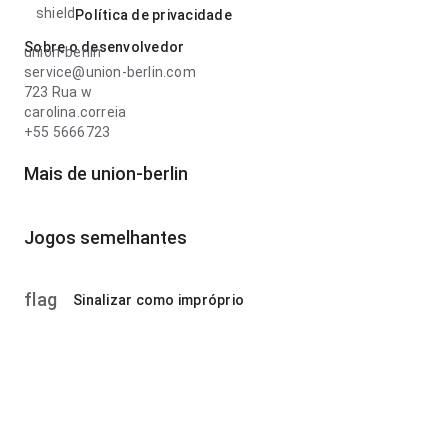
shield
Política de privacidade
Sobre o desenvolvedor
union-berlin
service@union-berlin.com
723 Rua w
carolina.correia
+55 5666723
Mais de union-berlin
Jogos semelhantes
flag
Sinalizar como impróprio