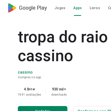
Google Play
Jogos
Apps
Livros
C
tropa do rai
cassino
cassino
Compras no app
4.8
930 mil+
star
7691 avaliações
downloads