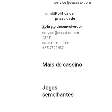
service@cassino.com
shield
Política de
privacidade
Sobre o desenvolvedor
cassino
service@cassino.com
432 Rua u
carolina.martins
+55 7691432
Mais de cassino
Jogos
semelhantes