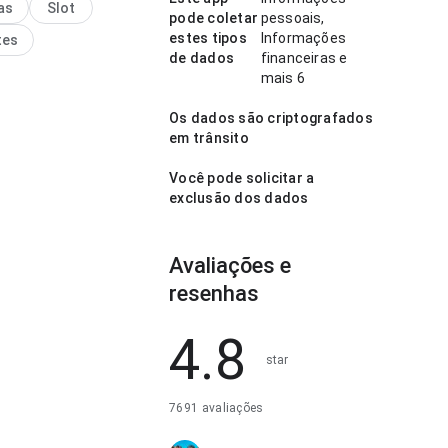
as
Slot
ar. A experiência
pode coletar
pessoais,
bem com uso frequente.
estes tipos
Informações
tes
de dados
financeiras e
mais 6
Os dados são criptografados
em trânsito
Você pode solicitar a
exclusão dos dados
Avaliações e
resenhas
4.8
star
7691 avaliações