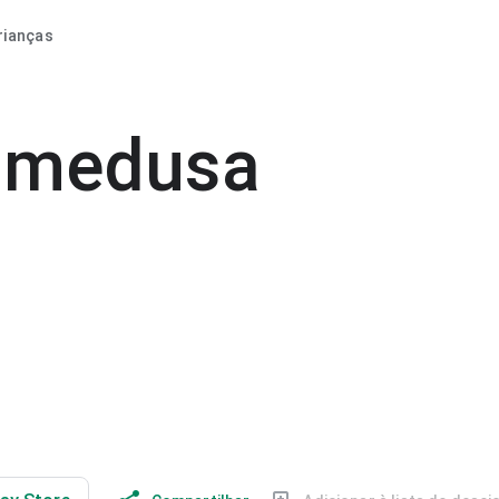
rianças
o medusa