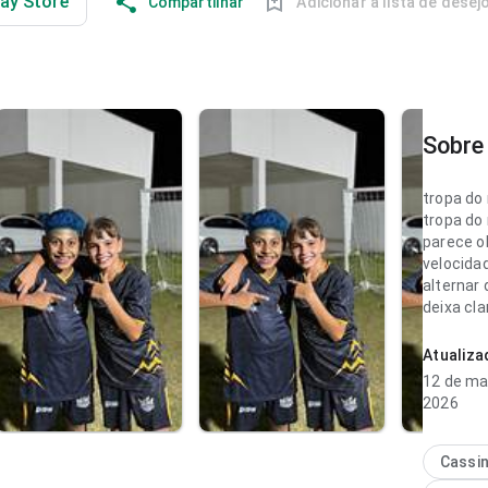
lay Store
Compartilhar
Adicionar à lista de desej
Sobre 
tropa do
tropa do
parece o
velocida
alternar 
deixa cl
quem que
vale insta
Atualiz
12 de ma
tropa do
2026
parece r
velocida
voltar pa
Cassi
rótulos 