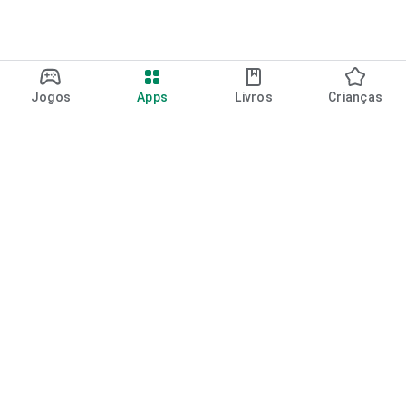
Jogos
Apps
Livros
Crianças
Google Play
Play Pass
Pontos do Play Points
Vales-presente
Resgatar
Política de reembolso