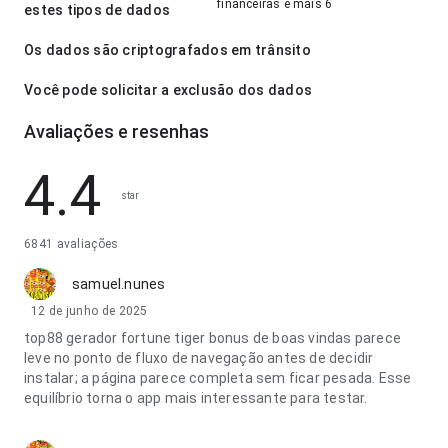
financeiras e mais 6
estes tipos de dados
Os dados são criptografados em trânsito
Você pode solicitar a exclusão dos dados
Avaliações e resenhas
4.4
star
6841 avaliações
samuel.nunes
12 de junho de 2025
top88 gerador fortune tiger bonus de boas vindas parece
leve no ponto de fluxo de navegação antes de decidir
instalar; a página parece completa sem ficar pesada. Esse
equilíbrio torna o app mais interessante para testar.