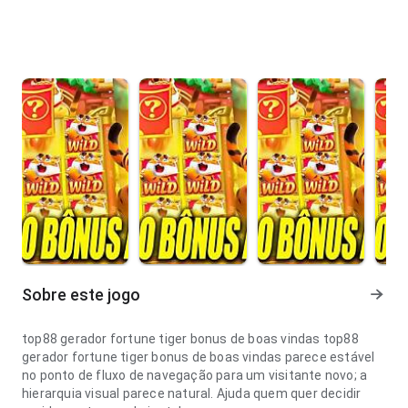
Sobre este jogo
top88 gerador fortune tiger bonus de boas vindas top88
gerador fortune tiger bonus de boas vindas parece estável
no ponto de fluxo de navegação para um visitante novo; a
hierarquia visual parece natural. Ajuda quem quer decidir