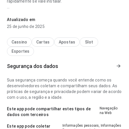
rapidamente se vale instalar.
top88 gerador fortune tiger bonus de boas vindas parece
objetiva no ponto de fluxo de navegação antes de decidir
Atualizado em
instalar; a página parece completa sem ficar pesada. Esse
25 de junho de 2025
equilíbrio torna o app mais interessante para testar.
Cassino
Cartas
Apostas
Slot
Esportes
Segurança dos dados
Sua segurança começa quando você entende como os
desenvolvedores coletam e compartilham seus dados. As
práticas de segurança e privacidade podem variar de acordo
com o uso, a região e a idade.
Navegação
Este app pode compartilhar estes tipos de
na Web
dados com terceiros
Informações pessoais, Informações
Este app pode coletar