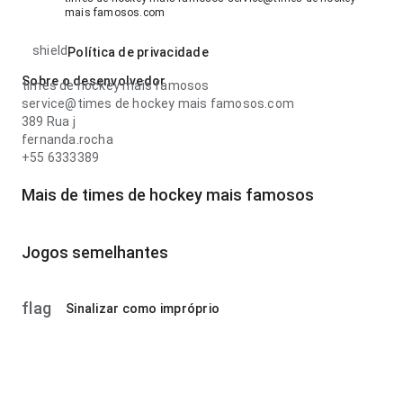
mais famosos.com
shield
Política de privacidade
Sobre o desenvolvedor
times de hockey mais famosos
service@times de hockey mais famosos.com
389 Rua j
fernanda.rocha
+55 6333389
Mais de times de hockey mais famosos
Jogos semelhantes
flag
Sinalizar como impróprio