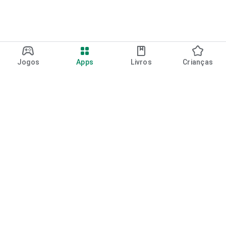
Jogos
Apps
Livros
Crianças
Google Play
Play Pass
Pontos do Play Points
Vales-presente
Resgatar
Política de reembolso