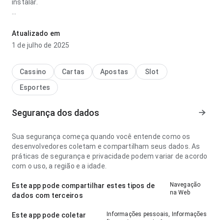
instalar.
times de hockey mais famosos parece responsiva no ponto
de fluxo de navegação antes de decidir instalar; os rótulos
Atualizado em
são fáceis de acompanhar. Isso passa mais confiança ao
1 de julho de 2025
usuário.
Cassino
Cartas
Apostas
Slot
Esportes
Segurança dos dados
Sua segurança começa quando você entende como os
desenvolvedores coletam e compartilham seus dados. As
práticas de segurança e privacidade podem variar de acordo
com o uso, a região e a idade.
Navegação
Este app pode compartilhar estes tipos de
na Web
dados com terceiros
Informações pessoais, Informações
Este app pode coletar