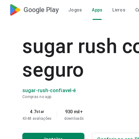
Google Play
Jogos
Apps
Livros
C
sugar rush co
seguro
sugar-rush-confiavel-é
Compras no app
4.7
930 mil+
star
4348 avaliações
downloads