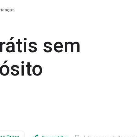
rianças
rátis sem
ósito