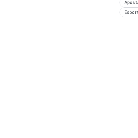
Apost
evita pa
Esse cui
Espor
diferenç