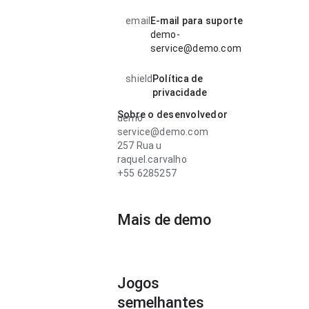
email
E-mail para suporte
demo-
service@demo.com
shield
Política de
privacidade
Sobre o desenvolvedor
demo
service@demo.com
257 Rua u
raquel.carvalho
+55 6285257
Mais de demo
Jogos
semelhantes