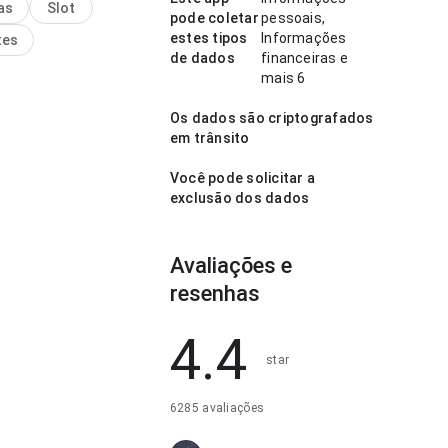
as
Slot
ssos desnecessários.
pode coletar
pessoais,
dado nos detalhes faz
estes tipos
Informações
tes
a.
de dados
financeiras e
mais 6
Os dados são criptografados
em trânsito
Você pode solicitar a
exclusão dos dados
Avaliações e
resenhas
4.4
star
6285 avaliações