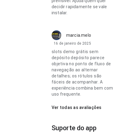
previsível. Ajuda quem quer
decidir rapidamente se vale
instalar.
marcia.melo
16 de janeiro de 2025
slots demo grátis sem
depósito depósito parece
objetiva no ponto de fluxo de
navegação ao alternar
detalhes; os rótulos são
fáceis de acompanhar. A
experiência combina bem com
uso frequente.
Ver todas as avaliações
Suporte do app