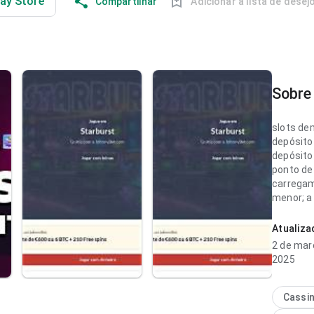
lay Store
Compartilhar
Adicionar à lista de desej
Sobre 
slots de
depósito
depósito
ponto de
carrega
menor; a 
informaç
quer dec
Atualiz
instalar.
2 de mar
2025
slots de
depósito
velocida
Cassi
conexão 