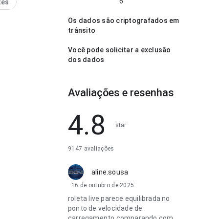
6
tes
Os dados são criptografados em
trânsito
Você pode solicitar a exclusão
dos dados
Avaliações e resenhas
4.8
star
9147 avaliações
aline.sousa
16 de outubro de 2025
roleta live parece equilibrada no
ponto de velocidade de
carregamento comparando com