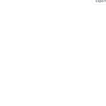
Espor