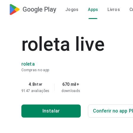
Google Play
Jogos
Apps
Livros
C
roleta live
roleta
Compras no app
4.8
670 mil+
star
9147 avaliações
downloads
Instalar
Conferir no app P