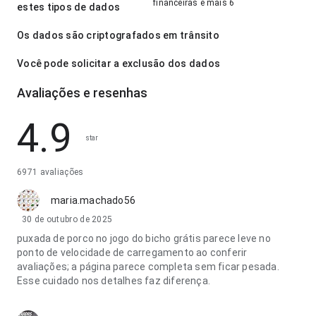
financeiras e mais 6
estes tipos de dados
Os dados são criptografados em trânsito
Você pode solicitar a exclusão dos dados
Avaliações e resenhas
4.9
star
6971 avaliações
maria.machado56
30 de outubro de 2025
puxada de porco no jogo do bicho grátis parece leve no
ponto de velocidade de carregamento ao conferir
avaliações; a página parece completa sem ficar pesada.
Esse cuidado nos detalhes faz diferença.