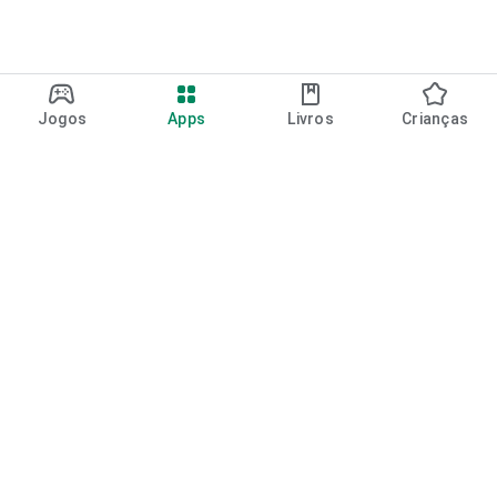
Jogos
Apps
Livros
Crianças
Google Play
Play Pass
Pontos do Play Points
Vales-presente
Resgatar
Política de reembolso