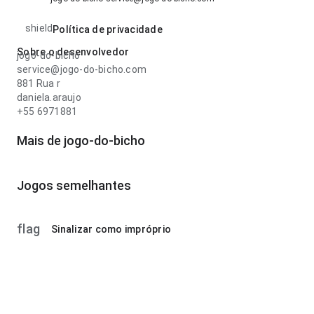
shield
Política de privacidade
Sobre o desenvolvedor
jogo-do-bicho
service@jogo-do-bicho.com
881 Rua r
daniela.araujo
+55 6971881
Mais de jogo-do-bicho
Jogos semelhantes
flag
Sinalizar como impróprio