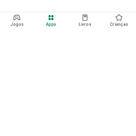
Jogos
Apps
Livros
Crianças
Google Play
Play Pass
Pontos do Play Points
Vales-presente
Resgatar
Política de reembolso