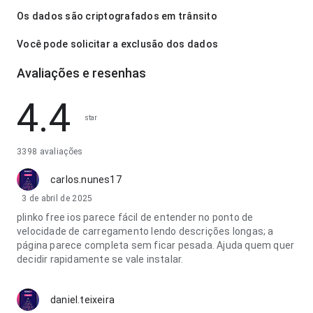
Os dados são criptografados em trânsito
Você pode solicitar a exclusão dos dados
Avaliações e resenhas
4.4
star
3398 avaliações
carlos.nunes17
3 de abril de 2025
plinko free ios parece fácil de entender no ponto de
velocidade de carregamento lendo descrições longas; a
página parece completa sem ficar pesada. Ajuda quem quer
decidir rapidamente se vale instalar.
daniel.teixeira