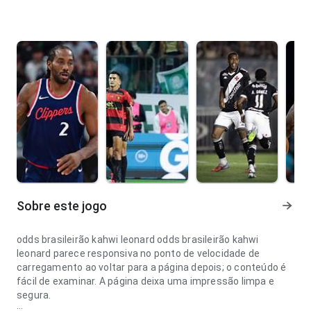
Sobre este jogo
odds brasileirão kahwi leonard odds brasileirão kahwi
leonard parece responsiva no ponto de velocidade de
carregamento ao voltar para a página depois; o conteúdo é
fácil de examinar. A página deixa uma impressão limpa e
segura.