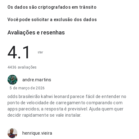
Os dados são criptografados em trânsito
Você pode solicitar a exclusão dos dados
Avaliações e resenhas
4.1
star
4436 avaliações
andre.martins
5 de março de 2026
odds brasileirão kahwi leonard parece fácil de entender no
ponto de velocidade de carregamento comparando com
apps parecidos; a resposta é previsível. Ajuda quem quer
decidir rapidamente se vale instalar.
henrique.vieira