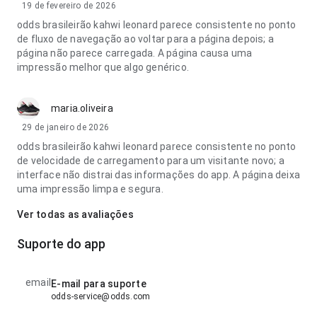
19 de fevereiro de 2026
odds brasileirão kahwi leonard parece consistente no ponto
de fluxo de navegação ao voltar para a página depois; a
página não parece carregada. A página causa uma
impressão melhor que algo genérico.
maria.oliveira
29 de janeiro de 2026
odds brasileirão kahwi leonard parece consistente no ponto
de velocidade de carregamento para um visitante novo; a
interface não distrai das informações do app. A página deixa
uma impressão limpa e segura.
Ver todas as avaliações
Suporte do app
email
E-mail para suporte
odds-service@odds.com