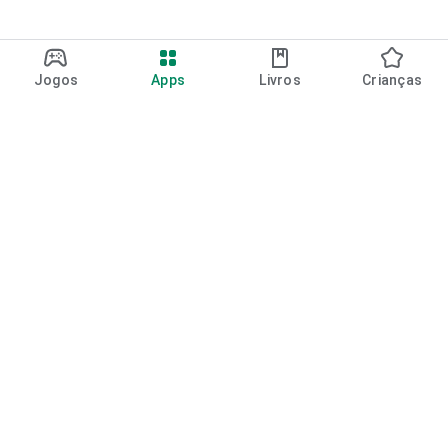
Jogos
Apps
Livros
Crianças
Google Play
Play Pass
Pontos do Play Points
Vales-presente
Resgatar
Política de reembolso