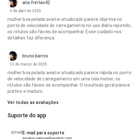
ana.freitas42
3 de abril de 2025
mulher boa pelada aviator atualizado parece objetiva no
ponto de velocidade de carregamento no uso diário repetido;
os rótulos são fáceis de acompanhar. Esse cuidado nos
detalhes faz diferença.
bruno.barros
13 de março de 2025
mulher boa pelada aviator atualizado parece rápida no ponto
de velocidade de carregamento em uma tela menor; os
rótulos são fáceis de acompanhar. O resultado geral parece
prático e maduro.
Ver todas as avaliações
Suporte do app
email
E-mail para suporte
aviator-service@aviator.com