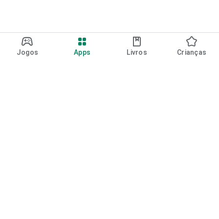
Jogos
Apps
Livros
Crianças
Google Play
Play Pass
Pontos do Play Points
Vales-presente
Resgatar
Política de reembolso