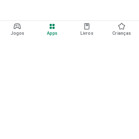
Jogos
Apps
Livros
Crianças
Google Play
Play Pass
Pontos do Play Points
Vales-presente
Resgatar
Política de reembolso