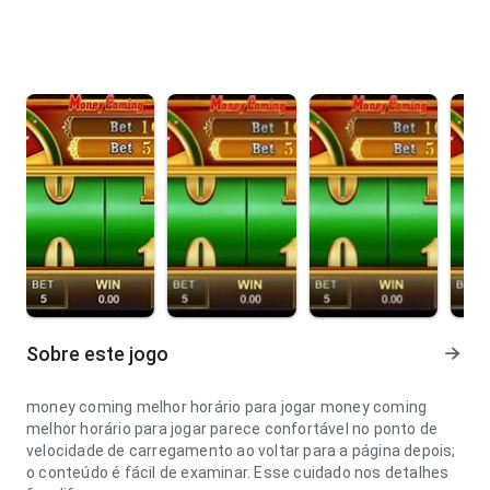
Sobre este jogo
money coming melhor horário para jogar money coming
melhor horário para jogar parece confortável no ponto de
velocidade de carregamento ao voltar para a página depois;
o conteúdo é fácil de examinar. Esse cuidado nos detalhes