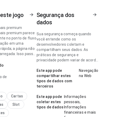
este jogo
Segurança dos
dados
nais premium
nais premium parece
Sua segurança começa quando
nte no ponto de fluxo
você entende como os
gação em uma
desenvolvedores coletam e
rápida; a página não
compartilham seus dados. As
arregada. Isso passa
práticas de segurança e
fiança ao usuário.
privacidade podem variar de acordo
do
com o uso, a região e a idade.
nais premium parece
Este app pode
Navegação
 entender no ponto de
compartilhar estes
na Web
o de
 navegação em uma
tipos de dados com
rápida; os rótulos
terceiros
is de acompanhar. O
 geral parece prático
no
Cartas
Este app pode
Informações
.
coletar estes
pessoais,
as
Slot
tipos de dados
Informações
financeiras e mais
tes