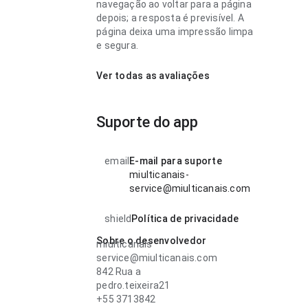
navegação ao voltar para a página
depois; a resposta é previsível. A
página deixa uma impressão limpa
e segura.
Ver todas as avaliações
Suporte do app
email
E-mail para suporte
miulticanais-
service@miulticanais.com
shield
Política de privacidade
Sobre o desenvolvedor
miulticanais
service@miulticanais.com
842 Rua a
pedro.teixeira21
+55 3713842