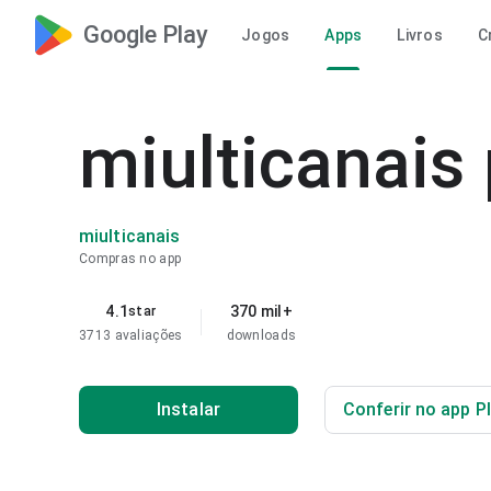
Google Play
Jogos
Apps
Livros
C
miulticanais
miulticanais
Compras no app
4.1
370 mil+
star
3713 avaliações
downloads
Instalar
Conferir no app P