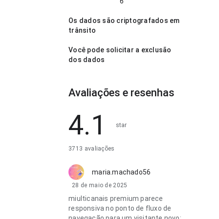
6
Os dados são criptografados em
trânsito
Você pode solicitar a exclusão
dos dados
Avaliações e resenhas
4.1
star
3713 avaliações
maria.machado56
28 de maio de 2025
miulticanais premium parece
responsiva no ponto de fluxo de
navegação para um visitante novo;