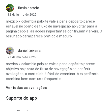
flavia.correia
12 de junho de 2025
mexico x colombia palpite vale a pena depósito parece
estável no ponto de fluxo de navegação ao voltar para a
página depois; as ações importantes continuam visíveis. O
resultado geral parece prático e maduro.
daniel.teixeira
22 de maio de 2025
mexico x colombia palpite vale a pena depósito parece
objetiva no ponto de fluxo de navegação ao conferir
avaliações; o conteúdo é fácil de examinar. A experiência
combina bem com uso frequente.
Ver todas as avaliações
Suporte do app