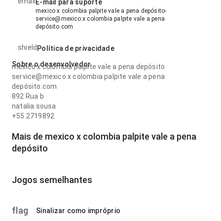
email
E-mail para suporte
mexico x colombia palpite vale a pena depósito-
service@mexico x colombia palpite vale a pena
depósito.com
shield
Política de privacidade
Sobre o desenvolvedor
mexico x colombia palpite vale a pena depósito
service@mexico x colombia palpite vale a pena
depósito.com
892 Rua b
natalia.sousa
+55 2719892
Mais de mexico x colombia palpite vale a pena
depósito
Jogos semelhantes
flag
Sinalizar como impróprio