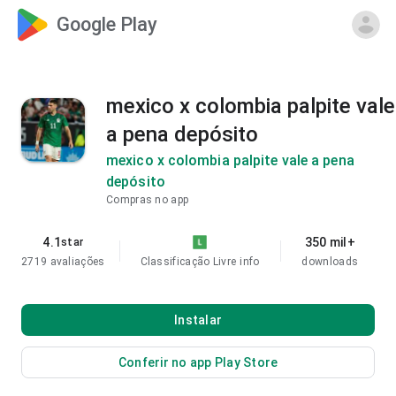
Google Play
mexico x colombia palpite vale
a pena depósito
mexico x colombia palpite vale a pena
depósito
Compras no app
4.1
350 mil+
star
2719 avaliações
Classificação Livre
info
downloads
Instalar
Conferir no app Play Store