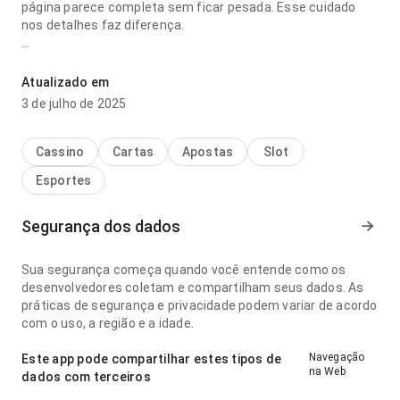
página parece completa sem ficar pesada. Esse cuidado
nos detalhes faz diferença.
mexico x colombia palpite vale a pena depósito parece
estável no ponto de fluxo de navegação com conexão mais
Atualizado em
lenta; os rótulos são fáceis de acompanhar. A experiência
3 de julho de 2025
combina bem com uso frequente.
Cassino
Cartas
Apostas
Slot
Esportes
Segurança dos dados
Sua segurança começa quando você entende como os
desenvolvedores coletam e compartilham seus dados. As
práticas de segurança e privacidade podem variar de acordo
com o uso, a região e a idade.
Navegação
Este app pode compartilhar estes tipos de
na Web
dados com terceiros