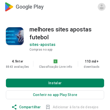
Google Play
melhores sites apostas
futebol
sites-apostas
Compras no app
4.9
110 mil+
star
8843 avaliações
Classificação Livre
info
downloads
Instalar
Conferir no app Play Store
Compartilhar
Adicionar à lista de desejos