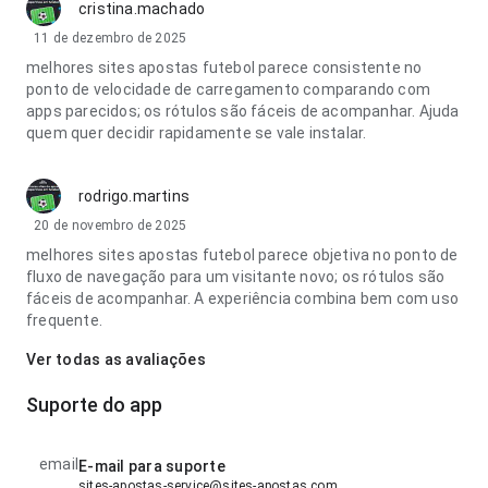
cristina.machado
11 de dezembro de 2025
melhores sites apostas futebol parece consistente no
ponto de velocidade de carregamento comparando com
apps parecidos; os rótulos são fáceis de acompanhar. Ajuda
quem quer decidir rapidamente se vale instalar.
rodrigo.martins
20 de novembro de 2025
melhores sites apostas futebol parece objetiva no ponto de
fluxo de navegação para um visitante novo; os rótulos são
fáceis de acompanhar. A experiência combina bem com uso
frequente.
Ver todas as avaliações
Suporte do app
email
E-mail para suporte
sites-apostas-service@sites-apostas.com