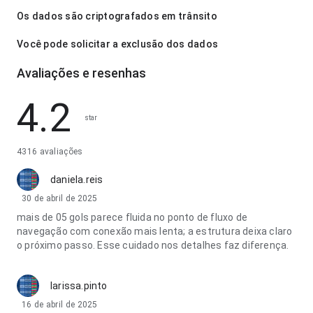
Os dados são criptografados em trânsito
Você pode solicitar a exclusão dos dados
Avaliações e resenhas
4.2
star
4316 avaliações
daniela.reis
30 de abril de 2025
mais de 05 gols parece fluida no ponto de fluxo de
navegação com conexão mais lenta; a estrutura deixa claro
o próximo passo. Esse cuidado nos detalhes faz diferença.
larissa.pinto
16 de abril de 2025