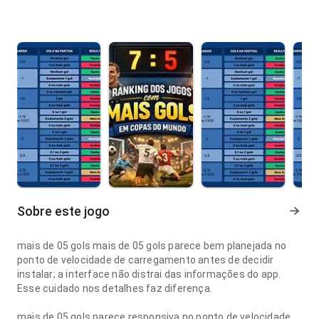
Sobre este jogo
mais de 05 gols mais de 05 gols parece bem planejada no
ponto de velocidade de carregamento antes de decidir
instalar; a interface não distrai das informações do app.
Esse cuidado nos detalhes faz diferença.
mais de 05 gols parece responsiva no ponto de velocidade