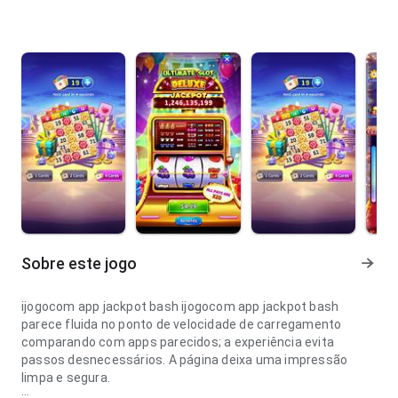
Sobre este jogo
ijogocom app jackpot bash ijogocom app jackpot bash
parece fluida no ponto de velocidade de carregamento
comparando com apps parecidos; a experiência evita
passos desnecessários. A página deixa uma impressão
limpa e segura.