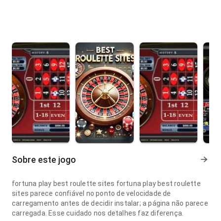
Sobre este jogo
fortuna play best roulette sites fortuna play best roulette
sites parece confiável no ponto de velocidade de
carregamento antes de decidir instalar; a página não parece
carregada. Esse cuidado nos detalhes faz diferença.