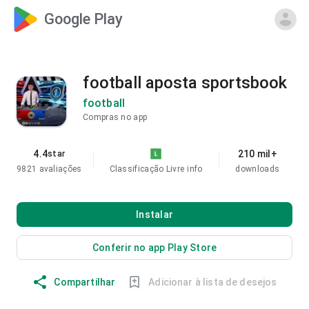
Google Play
football aposta sportsbook
football
Compras no app
4.4
210 mil+
star
9821 avaliações
Classificação Livre
info
downloads
Instalar
Conferir no app Play Store
Compartilhar
Adicionar à lista de desejos