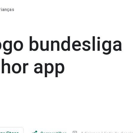
rianças
ogo bundesliga
hor app