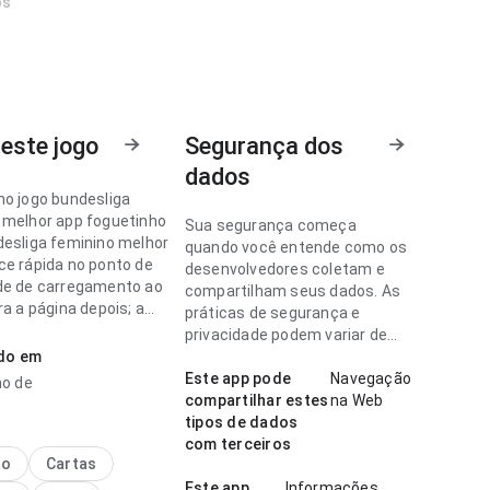
os
este jogo
Segurança dos
dados
ho jogo bundesliga
 melhor app foguetinho
Sua segurança começa
desliga feminino melhor
quando você entende como os
ce rápida no ponto de
desenvolvedores coletam e
de de carregamento ao
compartilham seus dados. As
ra a página depois; a
práticas de segurança e
a visual parece natural.
privacidade podem variar de
sa mais confiança ao
ado em
acordo com o uso, a região e a
idade.
Este app pode
Navegação
ho de
compartilhar estes
na Web
ho jogo bundesliga
tipos de dados
 melhor app parece clara
com terceiros
 de velocidade de
no
Cartas
ento ao alternar
Este app
Informações