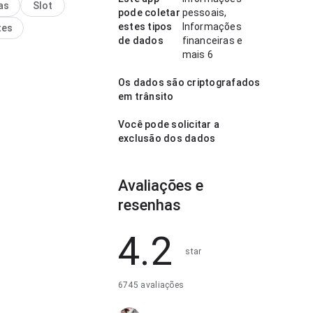
as
Slot
 a estrutura deixa claro o
pode coletar
pessoais,
passo. A página deixa
estes tipos
Informações
tes
essão limpa e segura.
de dados
financeiras e
mais 6
Os dados são criptografados
em trânsito
Você pode solicitar a
exclusão dos dados
Avaliações e
resenhas
4.2
star
6745 avaliações