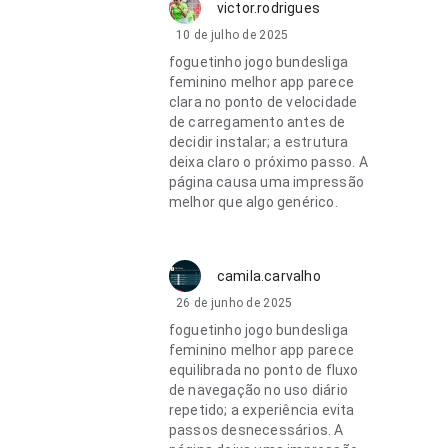
victor.rodrigues
10 de julho de 2025
foguetinho jogo bundesliga
feminino melhor app parece
clara no ponto de velocidade
de carregamento antes de
decidir instalar; a estrutura
deixa claro o próximo passo. A
página causa uma impressão
melhor que algo genérico.
camila.carvalho
26 de junho de 2025
foguetinho jogo bundesliga
feminino melhor app parece
equilibrada no ponto de fluxo
de navegação no uso diário
repetido; a experiência evita
passos desnecessários. A