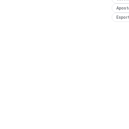
rapidamen
Apost
Espor