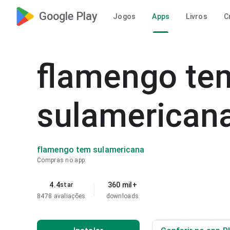
Google Play
Jogos
Apps
Livros
C
flamengo te
sulamerican
flamengo tem sulamericana
Compras no app
4.4
360 mil+
star
8478 avaliações
downloads