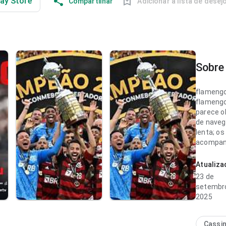
lay Store
Compartilhar
Adicionar à lista de desej
Sobre 
flameng
flameng
parece ob
de nave
lenta; os
acompanh
parece p
Atualiz
flameng
23 de
parece b
setembr
de organ
2025
consulta 
deixa cla
Ajuda qu
Cassi