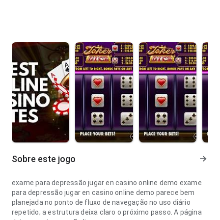
Sobre este jogo
exame para depressão jugar en casino online demo exame
para depressão jugar en casino online demo parece bem
planejada no ponto de fluxo de navegação no uso diário
repetido; a estrutura deixa claro o próximo passo. A página