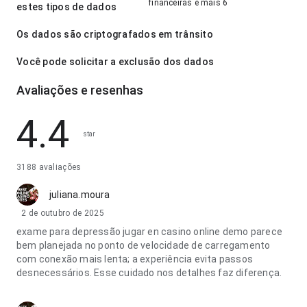
financeiras e mais 6
estes tipos de dados
Os dados são criptografados em trânsito
Você pode solicitar a exclusão dos dados
Avaliações e resenhas
4.4
star
3188 avaliações
juliana.moura
2 de outubro de 2025
exame para depressão jugar en casino online demo parece
bem planejada no ponto de velocidade de carregamento
com conexão mais lenta; a experiência evita passos
desnecessários. Esse cuidado nos detalhes faz diferença.