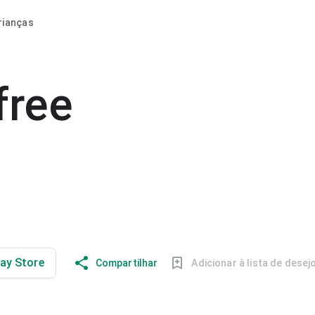
rianças
free
lay Store
Compartilhar
Adicionar à lista de desej