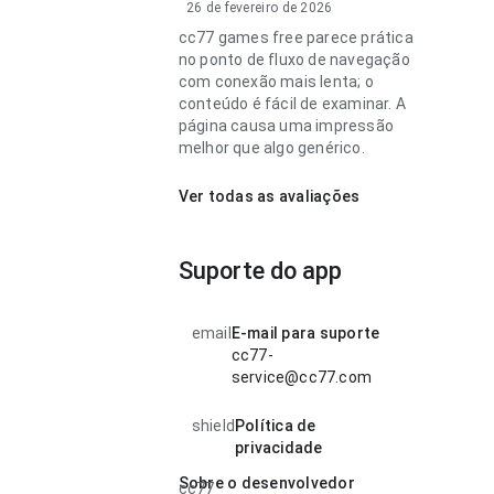
26 de fevereiro de 2026
cc77 games free parece prática
no ponto de fluxo de navegação
com conexão mais lenta; o
conteúdo é fácil de examinar. A
página causa uma impressão
melhor que algo genérico.
Ver todas as avaliações
Suporte do app
email
E-mail para suporte
cc77-
service@cc77.com
shield
Política de
privacidade
Sobre o desenvolvedor
cc77