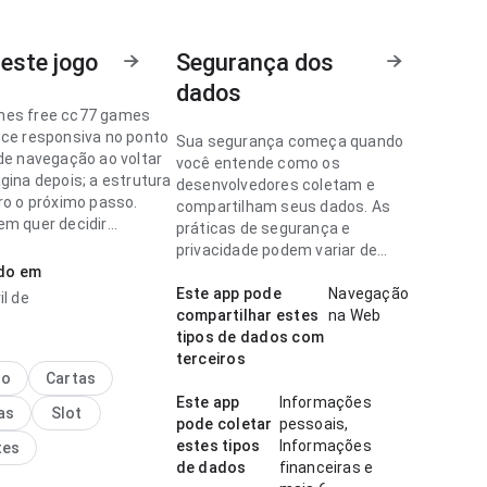
este jogo
Segurança dos
dados
mes free cc77 games
ece responsiva no ponto
Sua segurança começa quando
 de navegação ao voltar
você entende como os
gina depois; a estrutura
desenvolvedores coletam e
ro o próximo passo.
compartilham seus dados. As
em quer decidir
práticas de segurança e
te se vale instalar.
privacidade podem variar de
ado em
acordo com o uso, a região e a
es free parece estável
idade.
Este app pode
Navegação
il de
 de velocidade de
compartilhar estes
na Web
ento lendo descrições
tipos de dados com
as ações importantes
terceiros
 visíveis. A experiência
no
Cartas
 bem com uso
Este app
Informações
as
Slot
e.
pode coletar
pessoais,
estes tipos
Informações
tes
de dados
financeiras e