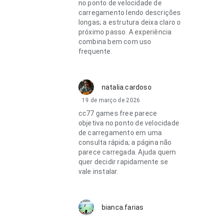
no ponto de velocidade de
carregamento lendo descrições
longas; a estrutura deixa claro o
próximo passo. A experiência
combina bem com uso
frequente.
natalia.cardoso
19 de março de 2026
cc77 games free parece
objetiva no ponto de velocidade
de carregamento em uma
consulta rápida; a página não
parece carregada. Ajuda quem
quer decidir rapidamente se
vale instalar.
bianca.farias