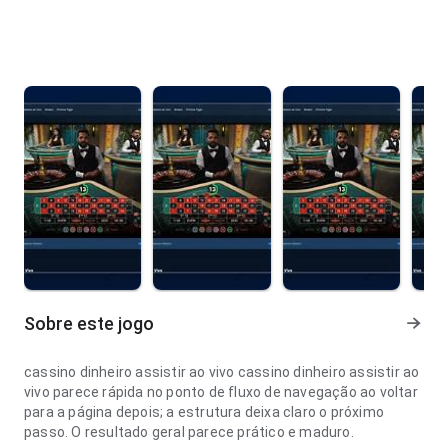
Sobre este jogo
cassino dinheiro assistir ao vivo cassino dinheiro assistir ao
vivo parece rápida no ponto de fluxo de navegação ao voltar
para a página depois; a estrutura deixa claro o próximo
passo. O resultado geral parece prático e maduro.