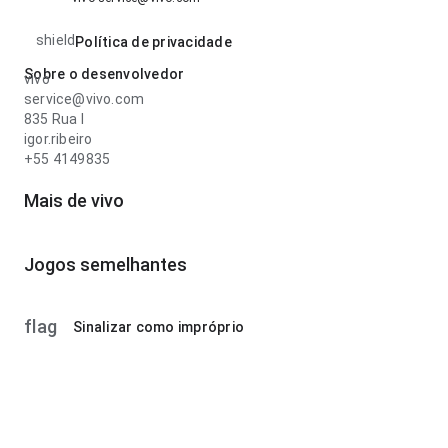
shield
Política de privacidade
Sobre o desenvolvedor
vivo
service@vivo.com
835 Rua l
igor.ribeiro
+55 4149835
Mais de vivo
Jogos semelhantes
flag
Sinalizar como impróprio