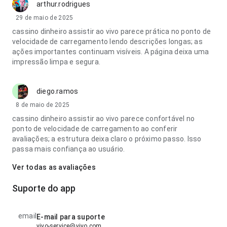
arthur.rodrigues
29 de maio de 2025
cassino dinheiro assistir ao vivo parece prática no ponto de
velocidade de carregamento lendo descrições longas; as
ações importantes continuam visíveis. A página deixa uma
impressão limpa e segura.
diego.ramos
8 de maio de 2025
cassino dinheiro assistir ao vivo parece confortável no
ponto de velocidade de carregamento ao conferir
avaliações; a estrutura deixa claro o próximo passo. Isso
passa mais confiança ao usuário.
Ver todas as avaliações
Suporte do app
email
E-mail para suporte
vivo-service@vivo.com