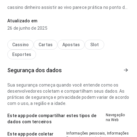
cassino dinheiro assistir ao vivo parece prática no ponto de
velocidade de carregamento ao voltar para a página depois;
os rótulos são fáceis de acompanhar. O resultado geral
Atualizado em
parece prático e maduro.
26 de junho de 2025
Cassino
Cartas
Apostas
Slot
Esportes
Segurança dos dados
Sua segurança começa quando você entende como os
desenvolvedores coletam e compartilham seus dados. As
práticas de segurança e privacidade podem variar de acordo
com o uso, a região e a idade.
Navegação
Este app pode compartilhar estes tipos de
na Web
dados com terceiros
Informações pessoais, Informações
Este app pode coletar