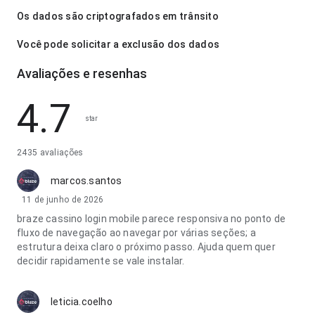
Os dados são criptografados em trânsito
Você pode solicitar a exclusão dos dados
Avaliações e resenhas
4.7
star
2435 avaliações
marcos.santos
11 de junho de 2026
braze cassino login mobile parece responsiva no ponto de
fluxo de navegação ao navegar por várias seções; a
estrutura deixa claro o próximo passo. Ajuda quem quer
decidir rapidamente se vale instalar.
leticia.coelho