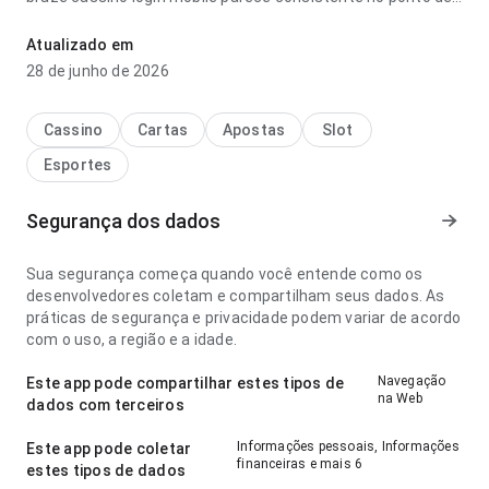
fluxo de navegação antes de decidir instalar; a hierarquia
visual parece natural. Esse equilíbrio torna o app mais
Atualizado em
interessante para testar.
28 de junho de 2026
Cassino
Cartas
Apostas
Slot
Esportes
Segurança dos dados
Sua segurança começa quando você entende como os
desenvolvedores coletam e compartilham seus dados. As
práticas de segurança e privacidade podem variar de acordo
com o uso, a região e a idade.
Navegação
Este app pode compartilhar estes tipos de
na Web
dados com terceiros
Informações pessoais, Informações
Este app pode coletar
financeiras e mais 6
estes tipos de dados