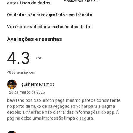
financeiras e mais 6
estes tipos de dados
Os dados são criptografados em trânsito
Você pode solicitar a exclusão dos dados
Avaliações e resenhas
4.3
star
4837 avaliações
guilherme.ramos
20 de março de 2025
bewtano posicao lebron paga mesmo parece consistente
no ponto de fluxo de navegação ao voltar para a página
depois; a interface não distrai das informações do app. A
página deixa uma impressão limpa e segura.