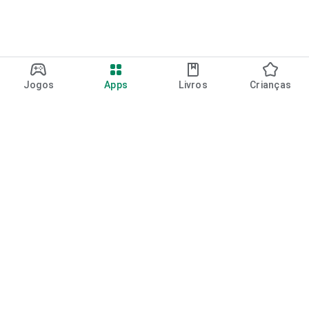
Jogos
Apps
Livros
Crianças
Google Play
Play Pass
Pontos do Play Points
Vales-presente
Resgatar
Política de reembolso