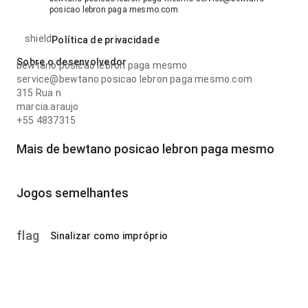
posicao lebron paga mesmo.com
shield
Política de privacidade
Sobre o desenvolvedor
bewtano posicao lebron paga mesmo
service@bewtano posicao lebron paga mesmo.com
315 Rua n
marcia.araujo
+55 4837315
Mais de bewtano posicao lebron paga mesmo
Jogos semelhantes
flag
Sinalizar como impróprio