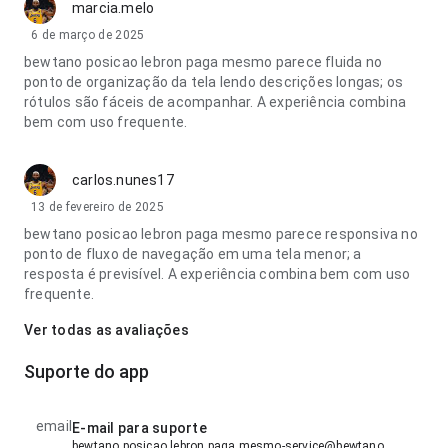
marcia.melo
6 de março de 2025
bewtano posicao lebron paga mesmo parece fluida no
ponto de organização da tela lendo descrições longas; os
rótulos são fáceis de acompanhar. A experiência combina
bem com uso frequente.
carlos.nunes17
13 de fevereiro de 2025
bewtano posicao lebron paga mesmo parece responsiva no
ponto de fluxo de navegação em uma tela menor; a
resposta é previsível. A experiência combina bem com uso
frequente.
Ver todas as avaliações
Suporte do app
email
E-mail para suporte
bewtano posicao lebron paga mesmo-service@bewtano