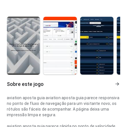
Sobre este jogo
aviation aposta guia aviation aposta guia parece responsiva
no ponto de fluxo de navegação para um visitante novo; os
rótulos são fáceis de acompanhar. A página deixa uma
impressão limpa e segura.
aviation aposta guia parece rápida no ponto de velocidade