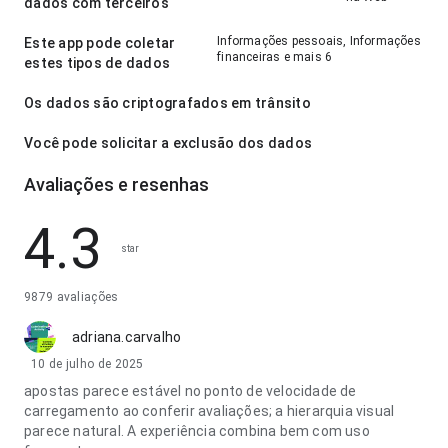
dados com terceiros
Informações pessoais, Informações
Este app pode coletar
financeiras e mais 6
estes tipos de dados
Os dados são criptografados em trânsito
Você pode solicitar a exclusão dos dados
Avaliações e resenhas
4.3
star
9879 avaliações
adriana.carvalho
10 de julho de 2025
apostas parece estável no ponto de velocidade de
carregamento ao conferir avaliações; a hierarquia visual
parece natural. A experiência combina bem com uso