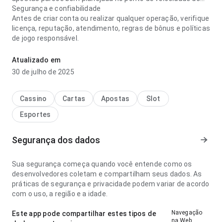
carregamento ao conferir avaliações; a interface não distrai
Segurança e confiabilidade
das informações do app. Esse equilíbrio torna o app mais
Antes de criar conta ou realizar qualquer operação, verifique
interessante para testar.
licença, reputação, atendimento, regras de bônus e políticas
de jogo responsável.
Atualizado em
30 de julho de 2025
Cassino
Cartas
Apostas
Slot
Esportes
Segurança dos dados
Sua segurança começa quando você entende como os
desenvolvedores coletam e compartilham seus dados. As
práticas de segurança e privacidade podem variar de acordo
com o uso, a região e a idade.
Navegação
Este app pode compartilhar estes tipos de
na Web