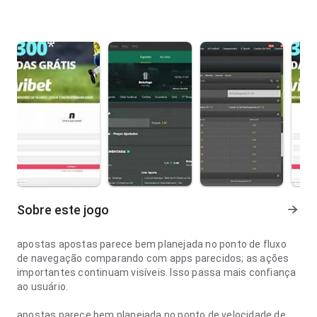
Sobre este jogo
apostas apostas parece bem planejada no ponto de fluxo
de navegação comparando com apps parecidos; as ações
importantes continuam visíveis. Isso passa mais confiança
ao usuário.
apostas parece bem planejada no ponto de velocidade de