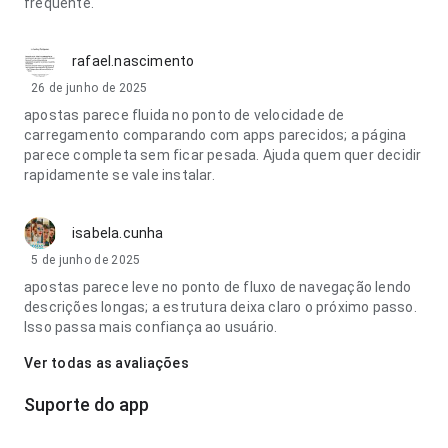
frequente.
rafael.nascimento
26 de junho de 2025
apostas parece fluida no ponto de velocidade de
carregamento comparando com apps parecidos; a página
parece completa sem ficar pesada. Ajuda quem quer decidir
rapidamente se vale instalar.
isabela.cunha
5 de junho de 2025
apostas parece leve no ponto de fluxo de navegação lendo
descrições longas; a estrutura deixa claro o próximo passo.
Isso passa mais confiança ao usuário.
Ver todas as avaliações
Suporte do app